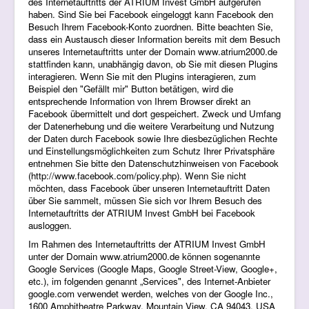
des Internetauftritts der ATRIUM Invest GmbH aufgerufen
haben. Sind Sie bei Facebook eingeloggt kann Facebook den
Besuch Ihrem Facebook-Konto zuordnen. Bitte beachten Sie,
dass ein Austausch dieser Information bereits mit dem Besuch
unseres Internetauftritts unter der Domain www.atrium2000.de
stattfinden kann, unabhängig davon, ob Sie mit diesen Plugins
interagieren. Wenn Sie mit den Plugins interagieren, zum
Beispiel den "Gefällt mir" Button betätigen, wird die
entsprechende Information von Ihrem Browser direkt an
Facebook übermittelt und dort gespeichert. Zweck und Umfang
der Datenerhebung und die weitere Verarbeitung und Nutzung
der Daten durch Facebook sowie Ihre diesbezüglichen Rechte
und Einstellungsmöglichkeiten zum Schutz Ihrer Privatsphäre
entnehmen Sie bitte den Datenschutzhinweisen von Facebook
(
http://www.facebook.com/policy.php
). Wenn Sie nicht
möchten, dass Facebook über unseren Internetauftritt Daten
über Sie sammelt, müssen Sie sich vor Ihrem Besuch des
Internetauftritts der ATRIUM Invest GmbH bei Facebook
ausloggen.
Im Rahmen des Internetauftritts der ATRIUM Invest GmbH
unter der Domain www.atrium2000.de können sogenannte
Google Services (Google Maps, Google Street-View, Google+,
etc.), im folgenden genannt „Services", des Internet-Anbieter
google.com verwendet werden, welches von der Google Inc.,
1600 Amphitheatre Parkway, Mountain View, CA 94043, USA